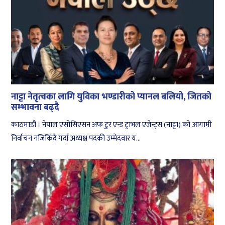
नाट्टा नेतृत्वका लागि युविका भण्डारीको प्यानल बलियो, जितको
सम्भावना बढ्दै
काठमाडौं । नेपाल एसोसिएसन अफ टुर एन्ड ट्राभल एजेन्ट्स (नाट्टा) को आगामी
निर्वाचन नजिकिँदै गर्दा अध्यक्ष पदकी उम्मेदवार य...