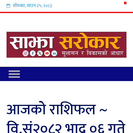
सोमबार
,
साउन
२५
,
२०८३
आजको राशिफल ~
वि.सं२०८२ भाद्र ०६ गते