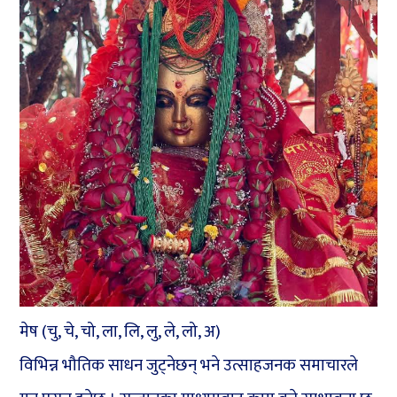
मेष (चु, चे, चो, ला, लि, लु, ले, लो, अ)
विभिन्न भौतिक साधन जुट्नेछन् भने उत्साहजनक समाचारले