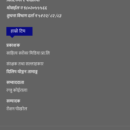
विराटनगर १ पोखरिया
मोवाईल न ९८०२०५५५६६
सुचना विभाग दर्ता न ५१२२/ ८२ /८३
हाम्रो टिम
प्रकाशक
साहित्य सरोवर मिडिया प्रा.लि
संरक्षक तथा सल्लाहकार
दिलिप योञ्जन तामाङ्ग
सम्वाददाता
रन्जु कोईराला
सम्पादक
रोशन पोखरेल