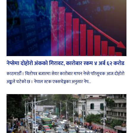
नेप्सेमा दोहोरो अंकको गिरावट, कारोबार रकम ४ अर्ब ६२ करोड
काठमाडौँ । धितोपत्र बजारमा सेयर कारोबार मापन नेप्से परिसूचक आज दोहोरो
अङ्कले घटेको छ । नेपाल स्टक एक्सचेञ्जका अनुसार नेप...