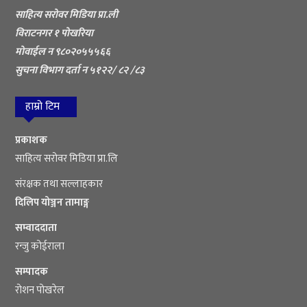
साहित्य सरोवर मिडिया प्रा.ली
विराटनगर १ पोखरिया
मोवाईल न ९८०२०५५५६६
सुचना विभाग दर्ता न ५१२२/ ८२ /८३
हाम्रो टिम
प्रकाशक
साहित्य सरोवर मिडिया प्रा.लि
संरक्षक तथा सल्लाहकार
दिलिप योञ्जन तामाङ्ग
सम्वाददाता
रन्जु कोईराला
सम्पादक
रोशन पोखरेल