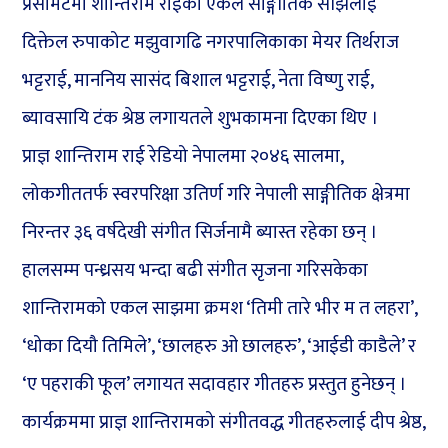
प्रेसमिटमा शान्तिराम राईको एकल साङ्गीतिक साँझलाई
दिक्तेल रुपाकोट मझुवागढि नगरपालिकाका मेयर तिर्थराज
भट्टराई, माननिय सासंद बिशाल भट्टराई, नेता विष्णु राई,
ब्यावसायि टंक श्रेष्ठ लगायतले शुभकामना दिएका थिए ।
प्राज्ञ शान्तिराम राई रेडियो नेपालमा २०४६ सालमा,
लोकगीततर्फ स्वरपरिक्षा उतिर्ण गरि नेपाली साङ्गीतिक क्षेत्रमा
निरन्तर ३६ वर्षदेखी संगीत सिर्जनामै ब्यास्त रहेका छन् ।
हालसम्म पन्ध्रसय भन्दा बढी संगीत सृजना गरिसकेका
शान्तिरामको एकल साझमा क्रमश ‘तिमी तारे भीर म त लहरा’,
‘धोका दियौ तिमिले’, ‘छालहरु ओ छालहरु’, ‘आईडी काडैले’ र
‘ए पहराकी फूल’ लगायत सदावहार गीतहरु प्रस्तुत हुनेछन् ।
कार्यक्रममा प्राज्ञ शान्तिरामको संगीतवद्ध गीतहरुलाई दीप श्रेष्ठ,