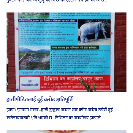
दुर्घटनामा ४ जनाको मृत्यु भएको छ भने ११६ जना घाइते भएका छ...
हात्तीपीडितलाई दुई करोड क्षतिपूर्ति
झापा। झापामा मानव–हात्ती द्वन्द्वका कारण एक वर्षमा करिब रुपैयाँ दुई
करोडबराबरको क्षति भएको छ। डिभिजन वन कार्यालय झापाले ...