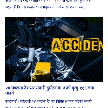
काठमाडौँ । देशभर ९६ प्रतिशत धान रोपाइँ सम्पन्न भएको छ । कृषि तथा
पशुपन्छी विकास मन्त्रालयका अनुसार गत वर्ष साउन २५ गतेसम...
२४ घण्टामा देशभर सवारी दुर्घटनामा ४ को मृत्यु, ११६ जना
घाइते
काठमाडौँ । पछिल्लो २४ घण्टामा देशका विभिन्न स्थानमा भएका सवारी