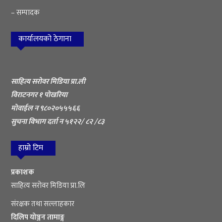
– सम्पादक
कार्यालयको ठेगाना
साहित्य सरोवर मिडिया प्रा.ली
विराटनगर १ पोखरिया
मोवाईल न ९८०२०५५५६६
सुचना विभाग दर्ता न ५१२२/ ८२ /८३
हाम्रो टिम
प्रकाशक
साहित्य सरोवर मिडिया प्रा.लि
संरक्षक तथा सल्लाहकार
दिलिप योञ्जन तामाङ्ग