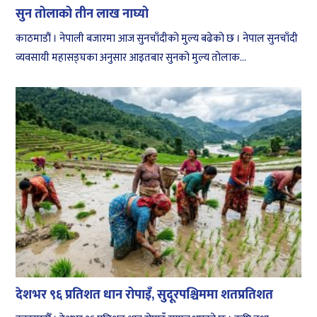
सुन तोलाको तीन लाख नाघ्यो
काठमाडौं । नेपाली बजारमा आज सुनचाँदीको मुल्य बढेको छ । नेपाल सुनचाँदी
व्यवसायी महासङ्घका अनुसार आइतबार सुनको मुल्य तोलाक...
देशभर ९६ प्रतिशत धान रोपाइँ, सुदूरपश्चिममा शतप्रतिशत