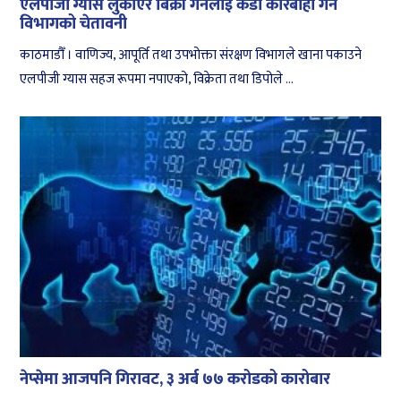
एलपीजी ग्यास लुकाएर बिक्री गर्नेलाई कडा कारबाही गर्ने
विभागको चेतावनी
काठमाडौँ । वाणिज्य, आपूर्ति तथा उपभोक्ता संरक्षण विभागले खाना पकाउने
एलपीजी ग्यास सहज रूपमा नपाएको, विक्रेता तथा डिपोले ...
नेप्सेमा आजपनि गिरावट, ३ अर्ब ७७ करोडको कारोबार