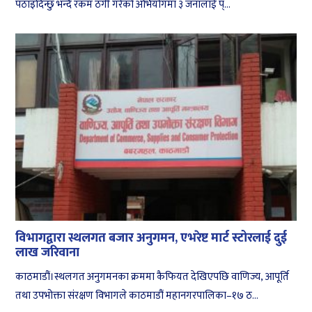
पठाइदिन्छु भन्दै रकम ठगी गरेको अभियोगमा ३ जनालाई प्...
विभागद्वारा स्थलगत बजार अनुगमन, एभरेष्ट मार्ट स्टोरलाई दुई
लाख जरिवाना
काठमाडौं।स्थलगत अनुगमनका क्रममा कैफियत देखिएपछि वाणिज्य, आपूर्ति
तथा उपभोक्ता संरक्षण विभागले काठमाडौं महानगरपालिका–१७ ठ...