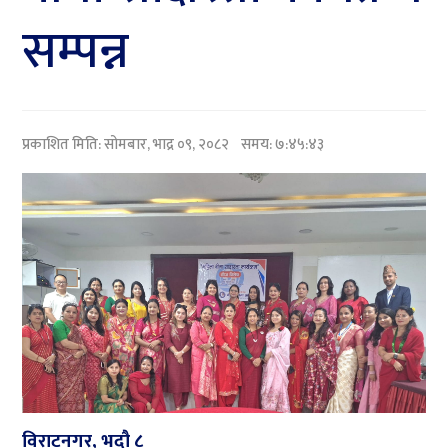
सम्पन्न
प्रकाशित मिति:
सोमबार, भाद्र ०९, २०८२
समय: ७:४५:४३
विराटनगर, भदौ ८