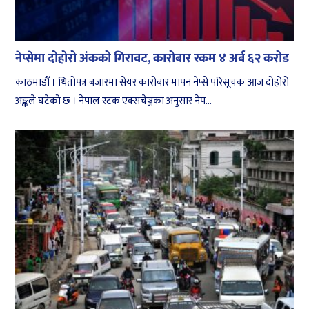
नेप्सेमा दोहोरो अंकको गिरावट, कारोबार रकम ४ अर्ब ६२ करोड
काठमाडौँ । धितोपत्र बजारमा सेयर कारोबार मापन नेप्से परिसूचक आज दोहोरो
अङ्कले घटेको छ । नेपाल स्टक एक्सचेञ्जका अनुसार नेप...