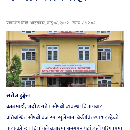
प्रकाशित मिति:
आइतबार, भाद्र ०८, २०८२
समय: ८:४२:०२
सरोज ढुङ्गेल
काठमाडौँ, भदौ ८ गते ।
औषधी व्यवस्था विभागबाट
प्रतिबन्धित औषधी बजारमा खुलेआम बिक्रीवितरण भइरहेको
पाइएको छ । विभागले बजारमा अनुगमन गर्दा ठुलो परिणाममा