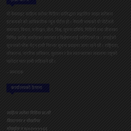
यो वेवसाइट साहित्य सरोवर मिडिया प्रालिद्धारा सञ्चालित साझा सरोकार
डटकमको को आधिकारिक न्यूज पोर्टल हो । नेपाली भाषाको यो पोर्टलले
समाचार, विचार, मनोरञ्जन, खेल, विश्व, सूचना प्रविधि, भिडियो तथा जीवनका
विभिन्न आरोह अवरोहका समाचार र विश्लेषणलाई समेटिएको छ । तपाईको
सूचनाको भोक मेट्न हामी निरन्तर सूचना प्रवाहमा जागा रहने छौ । राष्ट्रियता,
लोकतन्त्र, नागरिक अधिकार, सुशासन र प्रेस स्वतन्त्रताका सवालमा राष्ट्रको
पहरेदार भएर हामी लडिरहने छौ ।
– सम्पादक
कार्यालयको ठेगाना
साहित्य सरोवर मिडिया प्रा.ली
विराटनगर १ पोखरिया
मोवाईल न ९८०२०५५५६६