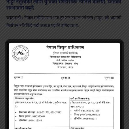
नाट्टा नेतृत्वका लागि युविका भण्डारीको प्यानल बलियो, जितको
सम्भावना बढ्दै
काठमाडौं । नेपाल एसोसिएसन अफ टुर एन्ड ट्राभल एजेन्ट्स (नाट्टा) को आगामी
निर्वाचन नजिकिँदै गर्दा अध्यक्ष पदकी उम्मेदवार य...