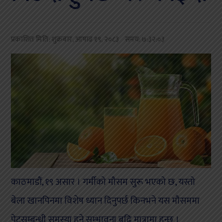
प्रकाशित मिति:
शुक्रबार, आषाढ १९, २०८३
समय: ७:३२:०३
काठमाडौं, १९ असार । गर्मीको मौसम सुरू भएको छ, यस्तो
बेला खानपिनमा विशेष ध्यान दिनुपर्छ किनभने यस मौसममा
पेटसम्बन्धी समस्या हुने सम्भावना बढि मात्रामा हुन्छ ।