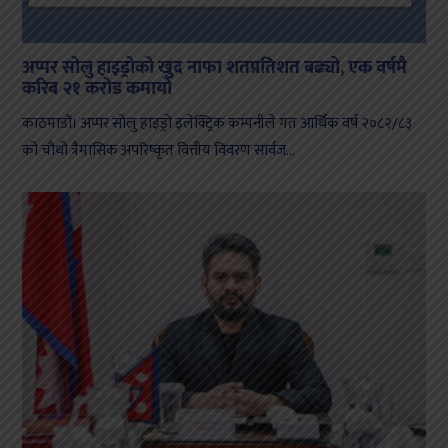
अप्पर सोलु हाइड्रोको खुद नाफा शतप्रतिशत बढ्यो, एक वर्षमै
करिब २१ करोड कमायो
काठमाडौं। अप्पर सोलु हाइड्रो इलेक्ट्रिक कम्पनीले गत आर्थिक वर्ष २०८२/८३
को चौथो त्रैमासिक अपरिष्कृत वित्तीय विवरण सार्वज...