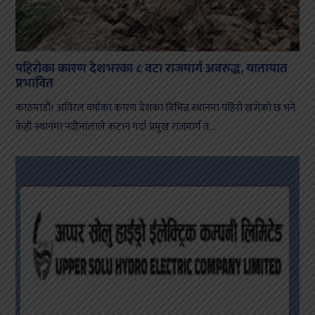
पहिरोका कारण देशभरका ८ वटा राजमार्ग अवरुद्ध, यातायात
प्रभावित
काठमाडौं। अविरल वर्षाका कारण देशका विभिन्न स्थानमा पहिरो खसेको छ भने
केही स्थानमा नदीनालाले कटान गर्दा प्रमुख राजमार्ग त...