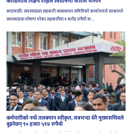
करोडमाथि निक्षेप राख्नेले स्वघोषणा फाराम भर्नैपर्ने
काठमाडौं। समस्याग्रस्त सहकारी व्यवस्थापन समितिको कार्यालयले सरकारले
समस्याग्रस्त घोषणा गरेका सहकारीमा १ करोड रुपैयाँ वा ...
कर्मचारीको नयाँ तलबमान स्वीकृत, सबभन्दा धेरै मुख्यसचिवले
बुझ्नेछन् ९० हजार ५९४ रुपैयाँ