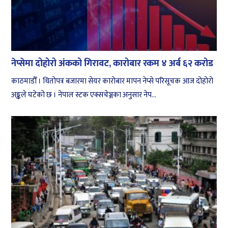
नेप्सेमा दोहोरो अंकको गिरावट, कारोबार रकम ४ अर्ब ६२ करोड
काठमाडौँ । धितोपत्र बजारमा सेयर कारोबार मापन नेप्से परिसूचक आज दोहोरो
अङ्कले घटेको छ । नेपाल स्टक एक्सचेञ्जका अनुसार नेप...