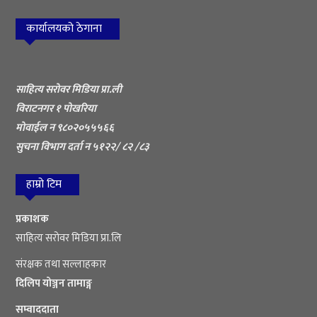
कार्यालयको ठेगाना
साहित्य सरोवर मिडिया प्रा.ली
विराटनगर १ पोखरिया
मोवाईल न ९८०२०५५५६६
सुचना विभाग दर्ता न ५१२२/ ८२ /८३
हाम्रो टिम
प्रकाशक
साहित्य सरोवर मिडिया प्रा.लि
संरक्षक तथा सल्लाहकार
दिलिप योञ्जन तामाङ्ग
सम्वाददाता