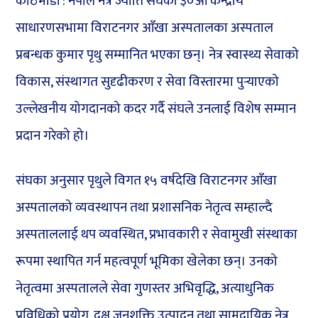
काठमाडौं : नेपाल नेत्र ज्योति संघको ३०औँ केन्द्रीय
साधारणसभामा विराटनगर आँखा अस्पतालका अस्पताल
प्रबन्धक कुमार पृथु सम्मानित भएका छन्। नेत्र स्वास्थ्य सेवाको
विकास, संस्थागत सुदृढीकरण र सेवा विस्तारमा पुर्‍याएको
उल्लेखनीय योगदानको कदर गर्दै संघले उनलाई विशेष सम्मान
प्रदान गरेको हो।
संघका अनुसार पृथुले विगत १५ वर्षदेखि विराटनगर आँखा
अस्पतालको व्यवस्थापन तथा प्रशासनिक नेतृत्व सम्हाल्दै
अस्पताललाई थप व्यवस्थित, प्रभावकारी र सेवामुखी संस्थाका
रूपमा स्थापित गर्न महत्वपूर्ण भूमिका खेलेका छन्। उनको
नेतृत्वमा अस्पतालले सेवा गुणस्तर अभिवृद्धि, अत्याधुनिक
प्रविधिको प्रयोग, दक्ष जनशक्ति उत्पादन तथा सामुदायिक नेत्र