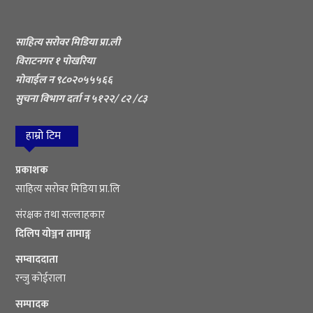
साहित्य सरोवर मिडिया प्रा.ली
विराटनगर १ पोखरिया
मोवाईल न ९८०२०५५५६६
सुचना विभाग दर्ता न ५१२२/ ८२ /८३
हाम्रो टिम
प्रकाशक
साहित्य सरोवर मिडिया प्रा.लि
संरक्षक तथा सल्लाहकार
दिलिप योञ्जन तामाङ्ग
सम्वाददाता
रन्जु कोईराला
सम्पादक