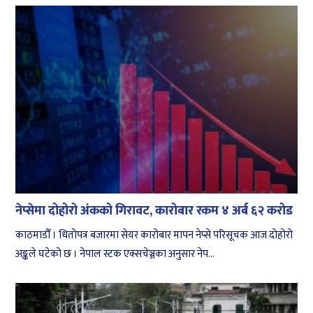
नेप्सेमा दोहोरो अंकको गिरावट, कारोबार रकम ४ अर्ब ६२ करोड
काठमाडौँ । धितोपत्र बजारमा सेयर कारोबार मापन नेप्से परिसूचक आज दोहोरो
अङ्कले घटेको छ । नेपाल स्टक एक्सचेञ्जका अनुसार नेप...