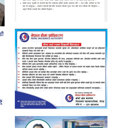
ौं
दै