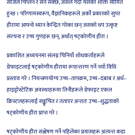
सजिलै चिप्लन र सर्न सक्छ, जसले गर्दा यसको शक्ति सीमित
हुन्छ । परिणामस्वरूप, वैज्ञानिकहरूले अर्को प्रकारको सुपर
हीरामा आफ्नो ध्यान केन्द्रित गरेका छन् जसको थप उत्कृष्ट
संरचना र उच्च गुणहरू छन्, अर्थात् षट्कोणीय हीरा ।
प्रकाशित अध्ययनमा संलग्न चिनियाँ शोधकर्ताहरूले
ग्रेफाइटलाई षट्कोणीय हीरामा रूपान्तरण गर्ने नयाँ विधि
प्रस्ताव गरे । नियन्त्रणयोग्य उच्च–तापक्रम, उच्च–दबाब र अर्ध–
हाइड्रोस्टेटिक अवस्थाहरूमा तिनीहरूले ग्रेफाइट एकल
क्रिस्टलहरूलाई सङ्कुचित र तताएर अन्ततः उच्च–शुद्धताको
षट्कोणीय हीरा प्राप्त गरे ।
षट्कोणीय हीरा संश्लेषण गर्ने पहिलेका प्रयासहरू अत्यन्त कडा