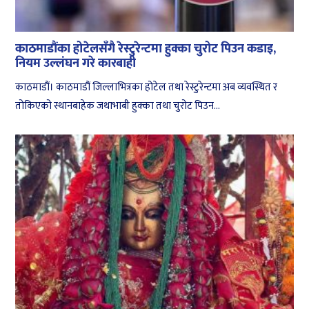
काठमाडौंका होटेलसँगै रेस्टुरेन्टमा हुक्का चुरोट पिउन कडाइ,
नियम उल्लंघन गरे कारबाही
काठमाडौं। काठमाडौं जिल्लाभित्रका होटेल तथा रेस्टुरेन्टमा अब व्यवस्थित र
तोकिएको स्थानबाहेक जथाभाबी हुक्का तथा चुरोट पिउन...