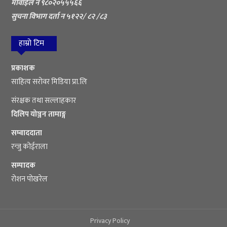
मोवाईल न ९८०२०५५५६६
सुचना विभाग दर्ता न ५१२२/ ८२ /८३
हाम्रो टिम
प्रकाशक
साहित्य सरोवर मिडिया प्रा.लि
संरक्षक तथा सल्लाहकार
दिलिप योञ्जन तामाङ्ग
सम्वाददाता
रन्जु कोईराला
सम्पादक
रोशन पोखरेल
Privacy Policy