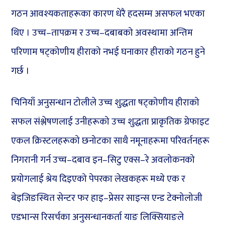
गठन आवश्यकताहरूका कारण धेरै हदसम्म असफल भएका
थिए । उच्च–तापक्रम र उच्च–दबाबको अवस्थामा अन्तिम
परिणाम षट्कोणीय हीराको नभई घनाकार हीराको गठन हुने
गर्छ ।
चिनियाँ अनुसन्धान टोलीले उच्च शुद्धता षट्कोणीय हीराको
सफल संश्लेषणलाई उनीहरूको उच्च शुद्धता प्राकृतिक ग्रेफाइट
एकल क्रिस्टलहरूको छनोटका साथै नमूनाहरूमा परिवर्तनहरू
निगरानी गर्न उच्च–दबाव इन–सिटु एक्स–रे अवलोकनको
प्रयोगलाई श्रेय दिइएको पेपरका लेखकहरू मध्ये एक र
बेइजिङस्थित सेन्टर फर हाइ–प्रेसर साइन्स एन्ड टेक्नोलोजी
एडभान्स रिसर्चका अनुसन्धानकर्ता याङ लिक्सियाङले