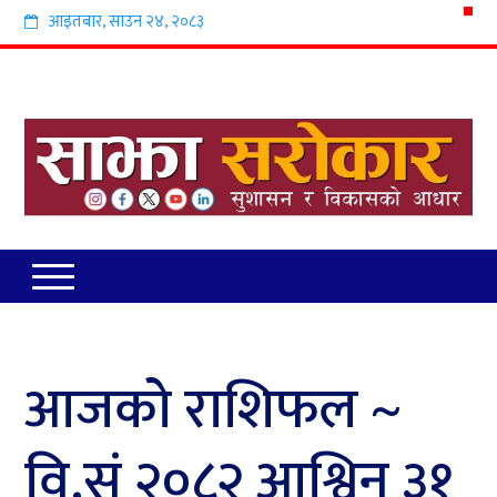
आइतबार
,
साउन
२४
,
२०८३
आजको राशिफल ~
वि.सं २०८२ आश्विन ३१