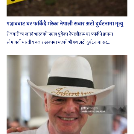
पञ्जाबबाट घर फर्किंदै गरेका नेपाली सवार अटो दुर्घटनामा मृत्यु
रोजगारीका लागि भारतको पञ्जाब पुगेका नेपालीहरू घर फर्किने क्रममा
सीमावर्ती भारतीय बजार ढाकामा भएको भीषण अटो दुर्घटनामा सर...