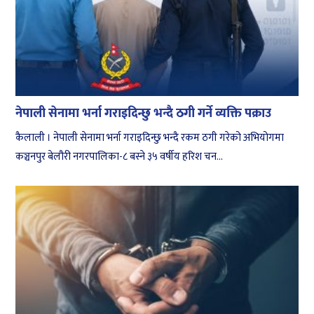
नेपाली सेनामा भर्ना गराइदिन्छु भन्दै ठगी गर्ने व्यक्ति पक्राउ
कैलाली । नेपाली सेनामा भर्ना गराइदिन्छु भन्दै रकम ठगी गरेको अभियोगमा
कञ्चनपुर बेलौरी नगरपालिका-८ बस्ने ३५ वर्षीय हरिश चन...