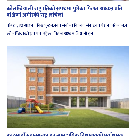
कोलम्बियाली राष्ट्रपतिको सपथमा पुगेका फिफा अध्यक्ष प्रति
दक्षिणी अमेरिकी राष्ट्र लचिलाे
बाेगटा, २३ साउन । विश्व फुटबलको सर्वोच्च निकाय संकटको घेरामा परेका बेला
कोलम्बियाको भ्रमणमा रहेका फिफा अध्यक्ष जियानी इन...
काठमाडौँ महानगरका १२ सामुदायिक विद्यालयको पूर्वाधारका