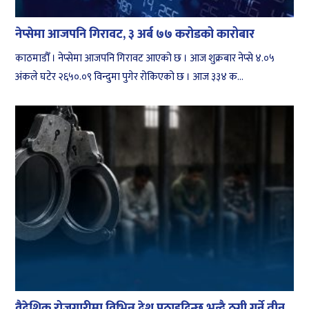
नेप्सेमा आजपनि गिरावट, ३ अर्ब ७७ करोडको कारोबार
काठमाडौँ । नेप्सेमा आजपनि गिरावट आएको छ । आज शुक्रबार नेप्से ४.०५
अंकले घटेर २६५०.०९ विन्दुमा पुगेर रोकिएको छ । आज ३३४ क...
वैदेशिक रोजगारीमा विभिन्न देश पठाइदिन्छु भन्दै ठगी गर्ने तीन