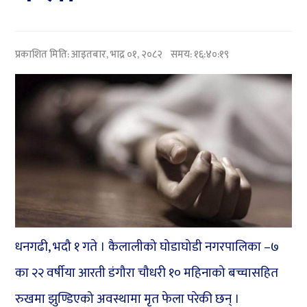
प्रकाशित मिति:
आइतबार, भाद्र ०१, २०८२
समय: १६:४०:१९
धनगढी, भदौ १ गते । कैलालीको घोडाघोडी नगरपालिका –७
का २२ वर्षीया आरती डंगौरा चौधरी १० महिनाको बच्चासहित
रुखमा झुण्डिएको अवस्थामा मृत फेला परेकी छन् ।