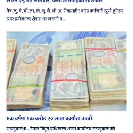
साउन २५ गते सोमबार, यस्तो छ तपाईको राशिफल
मेष (चु, चे, चो, ला, लि, लु, ले, लो, अ) सेवाग्राही र वरिष्ठ कर्मचारी खुसी हुनेछन् ।
स्थिर प्रयोजनका क्षेत्रमा धन लगानी ग...
एक वर्षमा एक करोड २० लाख बक्यौता उठ्यो
सङ्खुवासभा – नेपाल विद्युत् प्राधिकरण शाखा कार्यालय सङ्खुवासभाले