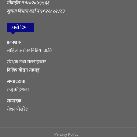
मोवाईल न ९८०२०५५५६६
सुचना विभाग दर्ता न ५१२२/ ८२ /८३
हाम्रो टिम
प्रकाशक
साहित्य सरोवर मिडिया प्रा.लि
संरक्षक तथा सल्लाहकार
दिलिप योञ्जन तामाङ्ग
सम्वाददाता
रन्जु कोईराला
सम्पादक
रोशन पोखरेल
Privacy Policy