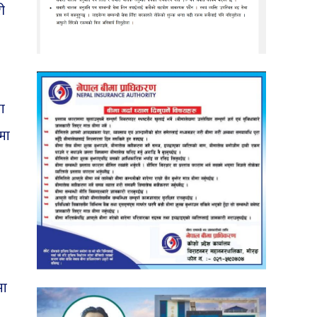
ी
ा
मा
मा