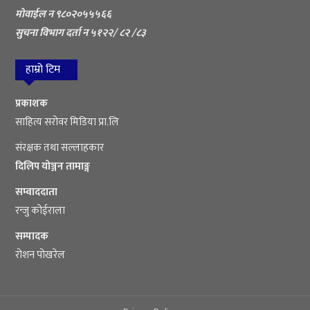
मोवाईल न ९८०२०५५५६६
सुचना विभाग दर्ता न ५१२२/ ८२ /८३
हाम्रो टिम
प्रकाशक
साहित्य सरोवर मिडिया प्रा.लि
संरक्षक तथा सल्लाहकार
दिलिप योञ्जन तामाङ्ग
सम्वाददाता
रन्जु कोईराला
सम्पादक
रोशन पोखरेल