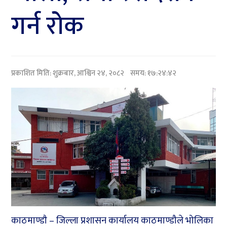
गर्न रोक
प्रकाशित मिति:
शुक्रबार, आश्विन २४, २०८२
समय: १७:२४:४२
काठमाण्डाै – जिल्ला प्रशासन कार्यालय काठमाण्डौले भोलिका