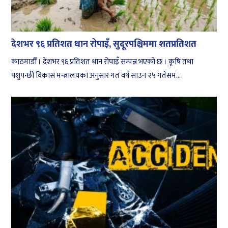
देशभर ९६ प्रतिशत धान रोपाइँ, सुदूरपश्चिममा शतप्रतिशत
काठमाडौँ । देशभर ९६ प्रतिशत धान रोपाइँ सम्पन्न भएको छ । कृषि तथा
पशुपन्छी विकास मन्त्रालयका अनुसार गत वर्ष साउन २५ गतेसम...