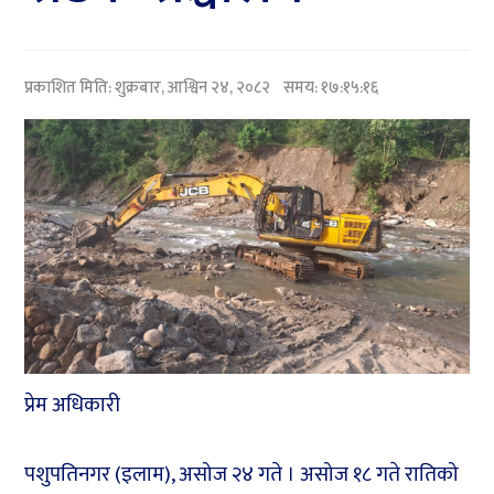
प्रकाशित मिति:
शुक्रबार, आश्विन २४, २०८२
समय: १७:१५:१६
प्रेम अधिकारी
पशुपतिनगर (इलाम), असोज २४ गते । असोज १८ गते रातिको