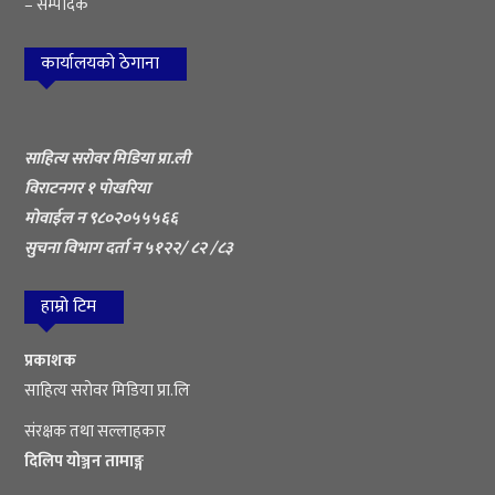
– सम्पादक
कार्यालयको ठेगाना
साहित्य सरोवर मिडिया प्रा.ली
विराटनगर १ पोखरिया
मोवाईल न ९८०२०५५५६६
सुचना विभाग दर्ता न ५१२२/ ८२ /८३
हाम्रो टिम
प्रकाशक
साहित्य सरोवर मिडिया प्रा.लि
संरक्षक तथा सल्लाहकार
दिलिप योञ्जन तामाङ्ग