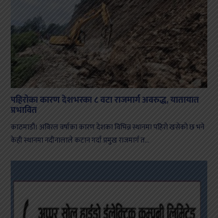
पहिरोका कारण देशभरका ८ वटा राजमार्ग अवरुद्ध, यातायात
प्रभावित
काठमाडौं। अविरल वर्षाका कारण देशका विभिन्न स्थानमा पहिरो खसेको छ भने
केही स्थानमा नदीनालाले कटान गर्दा प्रमुख राजमार्ग त...