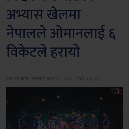
अभ्यास खेलमा
नेपालले ओमानलाई ६
विकेटले हरायो
प्रकाशित मिति:
आइतबार, आश्विन १९, २०८२
समय: ७:१५:२२