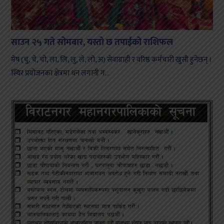
साउन २५ गते सोमबार, यस्तो छ तपाईको राशिफल
मेष (चु, चे, चो, ला, लि, लु, ले, लो, अ) सेवाग्राही र वरिष्ठ कर्मचारी खुसी हुनेछन् ।
स्थिर प्रयोजनका क्षेत्रमा धन लगानी ग...