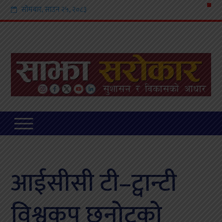
सोमबार
,
साउन
२५
,
२०८३
आईसीसी टी–ट्वान्टी
विश्वकप छनोटको