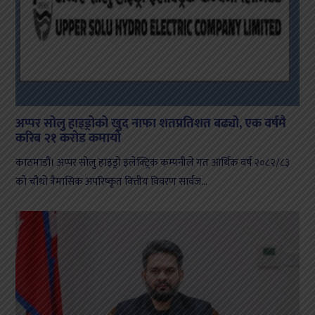
अप्पर सोलु हाइड्रोको खुद नाफा शतप्रतिशत बढ्यो, एक वर्षमै
करिब २१ करोड कमायो
काठमाडौं। अप्पर सोलु हाइड्रो इलेक्ट्रिक कम्पनीले गत आर्थिक वर्ष २०८२/८३
को चौथो त्रैमासिक अपरिष्कृत वित्तीय विवरण सार्वज...