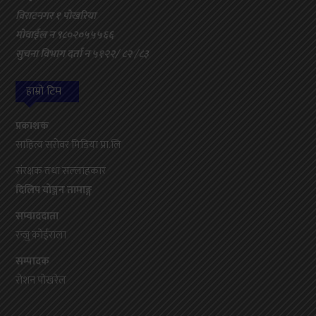
विराटनगर १ पोखरिया
मोवाईल न ९८०२०५५५६६
सुचना विभाग दर्ता न ५१२२/ ८२ /८३
हाम्रो टिम
प्रकाशक
साहित्य सरोवर मिडिया प्रा.लि
संरक्षक तथा सल्लाहकार
दिलिप योञ्जन तामाङ्ग
सम्वाददाता
रन्जु कोईराला
सम्पादक
रोशन पोखरेल