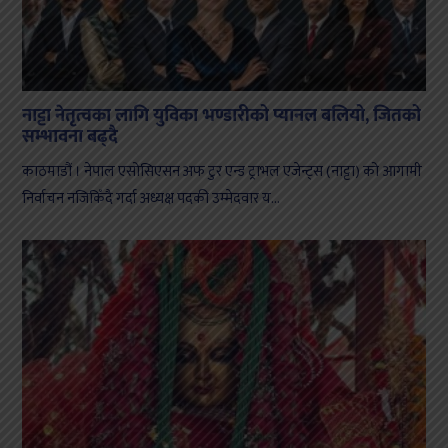
नाट्टा नेतृत्वका लागि युविका भण्डारीको प्यानल बलियो, जितको
सम्भावना बढ्दै
काठमाडौं । नेपाल एसोसिएसन अफ टुर एन्ड ट्राभल एजेन्ट्स (नाट्टा) को आगामी
निर्वाचन नजिकिँदै गर्दा अध्यक्ष पदकी उम्मेदवार य...