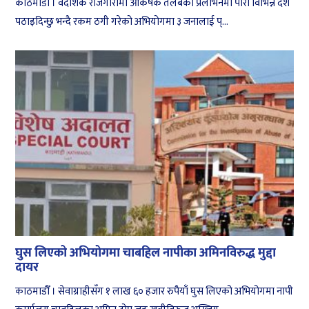
काठमाडौं । वैदेशिक रोजगारीमा आकर्षक तलबको प्रलोभनमा पारी विभिन्न देश
पठाइदिन्छु भन्दै रकम ठगी गरेको अभियोगमा ३ जनालाई प्...
घुस लिएको अभियोगमा चाबहिल नापीका अमिनविरुद्ध मुद्दा
दायर
काठमाडौँ । सेवाग्राहीसँग १ लाख ६० हजार रुपैयाँ घुस लिएको अभियोगमा नापी