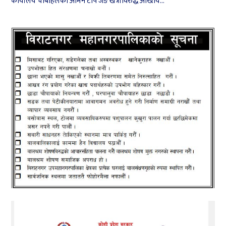
कार्यालय चाबहिलका अमिन टोप जङ खत्रीविरुद्ध अख्तिय...