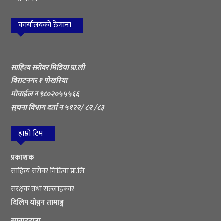
कार्यालयको ठेगाना
साहित्य सरोवर मिडिया प्रा.ली
विराटनगर १ पोखरिया
मोवाईल न ९८०२०५५५६६
सुचना विभाग दर्ता न ५१२२/ ८२ /८३
हाम्रो टिम
प्रकाशक
साहित्य सरोवर मिडिया प्रा.लि
संरक्षक तथा सल्लाहकार
दिलिप योञ्जन तामाङ्ग
सम्वाददाता