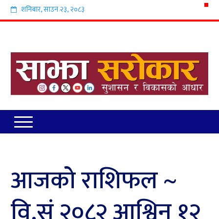
शनिबार
,
साउन
२३
,
२०८३
आजको राशिफल ~
वि.सं २०८२ आश्विन १२