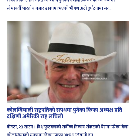
रोजगारीका लागि भारतको पञ्जाब पुगेका नेपालीहरू घर फर्किने क्रममा
सीमावर्ती भारतीय बजार ढाकामा भएको भीषण अटो दुर्घटनामा सर...
कोलम्बियाली राष्ट्रपतिको सपथमा पुगेका फिफा अध्यक्ष प्रति
दक्षिणी अमेरिकी राष्ट्र लचिलाे
बाेगटा, २३ साउन । विश्व फुटबलको सर्वोच्च निकाय संकटको घेरामा परेका बेला
कोलम्बियाको भ्रमणमा रहेका फिफा अध्यक्ष जियानी इन...