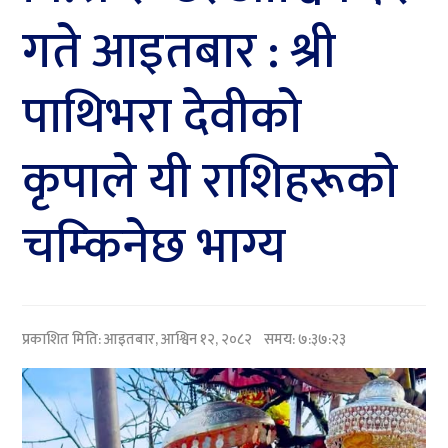
गते आइतबार : श्री
पाथिभरा देवीकाे
कृपाले यी राशिहरूकाे
चम्किनेछ भाग्य
प्रकाशित मिति:
आइतबार, आश्विन १२, २०८२
समय: ७:३७:२३