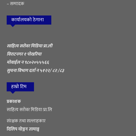
– सम्पादक
कार्यालयको ठेगाना
साहित्य सरोवर मिडिया प्रा.ली
विराटनगर १ पोखरिया
मोवाईल न ९८०२०५५५६६
सुचना विभाग दर्ता न ५१२२/ ८२ /८३
हाम्रो टिम
प्रकाशक
साहित्य सरोवर मिडिया प्रा.लि
संरक्षक तथा सल्लाहकार
दिलिप योञ्जन तामाङ्ग