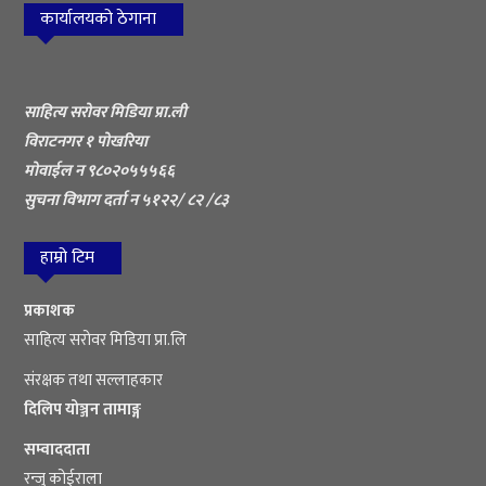
कार्यालयको ठेगाना
साहित्य सरोवर मिडिया प्रा.ली
विराटनगर १ पोखरिया
मोवाईल न ९८०२०५५५६६
सुचना विभाग दर्ता न ५१२२/ ८२ /८३
हाम्रो टिम
प्रकाशक
साहित्य सरोवर मिडिया प्रा.लि
संरक्षक तथा सल्लाहकार
दिलिप योञ्जन तामाङ्ग
सम्वाददाता
रन्जु कोईराला