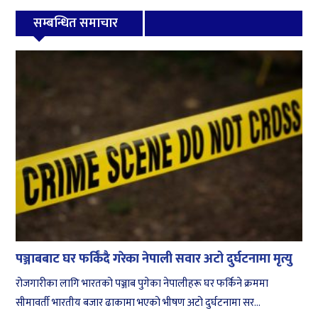
सम्बन्धित समाचार
पञ्जाबबाट घर फर्किंदै गरेका नेपाली सवार अटो दुर्घटनामा मृत्यु
रोजगारीका लागि भारतको पञ्जाब पुगेका नेपालीहरू घर फर्किने क्रममा
सीमावर्ती भारतीय बजार ढाकामा भएको भीषण अटो दुर्घटनामा सर...