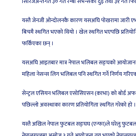
सिरिजअन्तर्गत ३० गते रग्बी सेभेन्सका दुई तथा ३१ गते फ
यस्तै जेनजी ओन्दोलनकै कारण यसअघि पोखरामा जारी एभर
बिचमै स्थगित भएको थियो । खेल स्थगित भएपछि प्रतियो
फर्किएका छन् ।
यसअघि आइतबार मात्र नेपाल भलिबल सङ्घको आयोजानमा नो
महिला नेसन्स लिग भलिबल पनि स्थगित गर्ने निर्णय गरिए
सेन्ट्रल एसियन भलिबल एसोसिएसन (काभा) को बोर्ड अफ
पछिल्लो अवस्थाका कारण प्रतियोगिता स्थगित गरेको हो ।
यस्तै अखिल नेपाल फुटबल सङ्घघ (एन्फा)ले घरेलु फुटबल
नेपालगन्जमा असोज ३ गते आयोजना तय भएको नेपालगन्ज