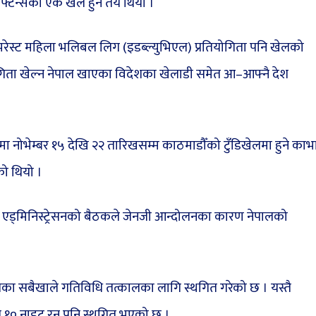
िफ्टिन्सको एक खेल हुने तय थियो ।
ेस्ट महिला भलिबल लिग (इडब्ल्युभिएल) प्रतियोगिता पनि खेलको
गिता खेल्न नेपाल खाएका विदेशका खेलाडी समेत आ–आफ्नै देश
भेम्बर १५ देखि २२ तारिखसम्म काठमाडौँको टुँडिखेलमा हुने काभ
को थियो ।
 एड्मिनिस्ट्रेसनको बैठकले जेनजी आन्दोलनका कारण नेपालको
का सबैखाले गतिविधि तत्कालका लागि स्थगित गरेको छ । यस्तै
 १० नाइट रन पनि स्थगित भएको छ ।