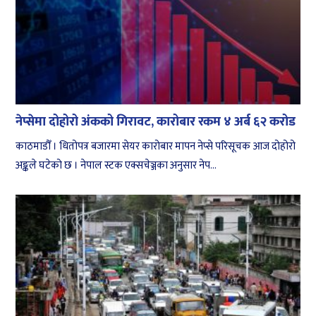
नेप्सेमा दोहोरो अंकको गिरावट, कारोबार रकम ४ अर्ब ६२ करोड
काठमाडौँ । धितोपत्र बजारमा सेयर कारोबार मापन नेप्से परिसूचक आज दोहोरो
अङ्कले घटेको छ । नेपाल स्टक एक्सचेञ्जका अनुसार नेप...