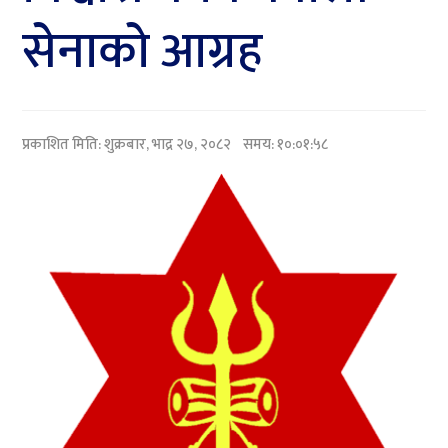
सेनाको आग्रह
प्रकाशित मिति:
शुक्रबार, भाद्र २७, २०८२
समय: १०:०१:५८