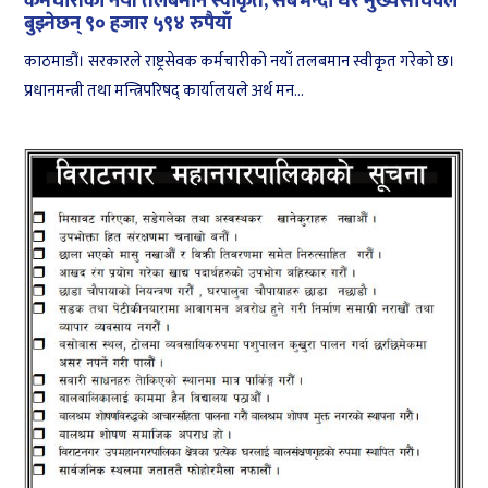
कर्मचारीको नयाँ तलबमान स्वीकृत, सबभन्दा धेरै मुख्यसचिवले
बुझ्नेछन् ९० हजार ५९४ रुपैयाँ
काठमाडौं। सरकारले राष्ट्रसेवक कर्मचारीको नयाँ तलबमान स्वीकृत गरेको छ।
प्रधानमन्त्री तथा मन्त्रिपरिषद् कार्यालयले अर्थ मन...