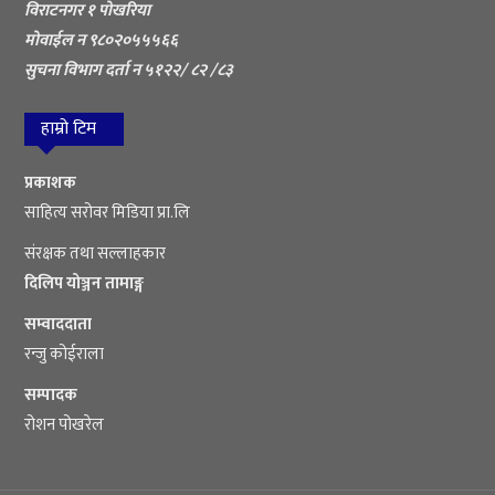
विराटनगर १ पोखरिया
मोवाईल न ९८०२०५५५६६
सुचना विभाग दर्ता न ५१२२/ ८२ /८३
हाम्रो टिम
प्रकाशक
साहित्य सरोवर मिडिया प्रा.लि
संरक्षक तथा सल्लाहकार
दिलिप योञ्जन तामाङ्ग
सम्वाददाता
रन्जु कोईराला
सम्पादक
रोशन पोखरेल