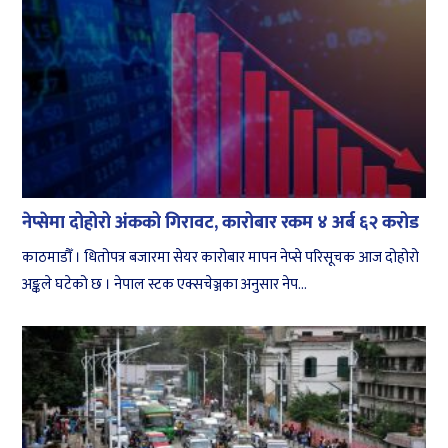
नेप्सेमा दोहोरो अंकको गिरावट, कारोबार रकम ४ अर्ब ६२ करोड
काठमाडौँ । धितोपत्र बजारमा सेयर कारोबार मापन नेप्से परिसूचक आज दोहोरो
अङ्कले घटेको छ । नेपाल स्टक एक्सचेञ्जका अनुसार नेप...