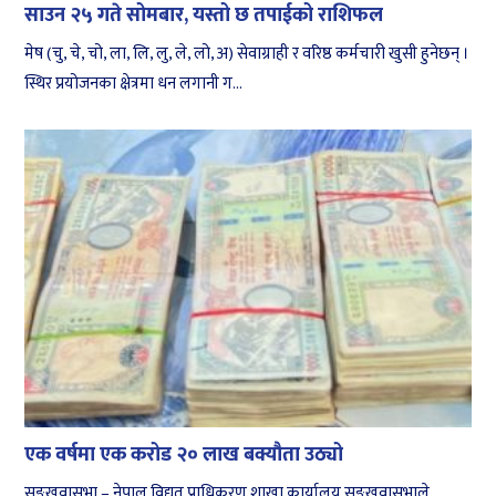
साउन २५ गते सोमबार, यस्तो छ तपाईको राशिफल
मेष (चु, चे, चो, ला, लि, लु, ले, लो, अ) सेवाग्राही र वरिष्ठ कर्मचारी खुसी हुनेछन् ।
स्थिर प्रयोजनका क्षेत्रमा धन लगानी ग...
एक वर्षमा एक करोड २० लाख बक्यौता उठ्यो
सङ्खुवासभा – नेपाल विद्युत् प्राधिकरण शाखा कार्यालय सङ्खुवासभाले