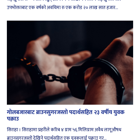
उपभोक्ताबाट एक वर्षको अवधिमा रु एक करोड २० लाख सात हजार...
गोलबजारबाट ब्राउनसुगरजस्तो पदार्थसहित २३ वर्षीय युवक
पक्राउ
सिराहा । सिराहामा प्रहरीले करिब ४ ग्राम ५६ मिलिग्राम अवैध लागूऔषध
ब्राउनसुगरजस्तो देखिने पदार्थसहित एक युवकलाई पक्राउ गर...