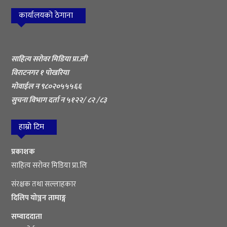
कार्यालयको ठेगाना
साहित्य सरोवर मिडिया प्रा.ली
विराटनगर १ पोखरिया
मोवाईल न ९८०२०५५५६६
सुचना विभाग दर्ता न ५१२२/ ८२ /८३
हाम्रो टिम
प्रकाशक
साहित्य सरोवर मिडिया प्रा.लि
संरक्षक तथा सल्लाहकार
दिलिप योञ्जन तामाङ्ग
सम्वाददाता