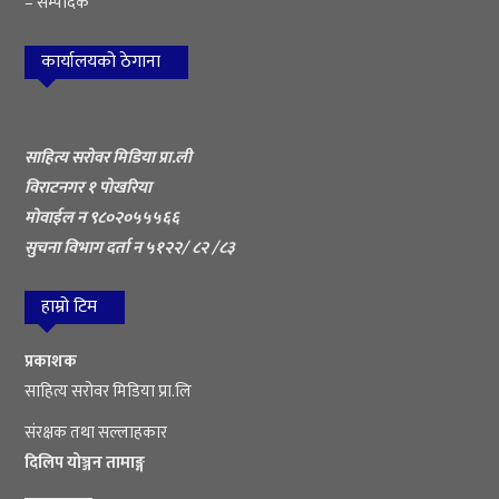
– सम्पादक
कार्यालयको ठेगाना
साहित्य सरोवर मिडिया प्रा.ली
विराटनगर १ पोखरिया
मोवाईल न ९८०२०५५५६६
सुचना विभाग दर्ता न ५१२२/ ८२ /८३
हाम्रो टिम
प्रकाशक
साहित्य सरोवर मिडिया प्रा.लि
संरक्षक तथा सल्लाहकार
दिलिप योञ्जन तामाङ्ग