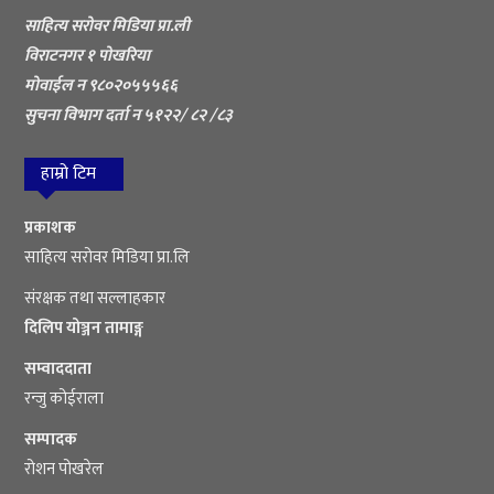
साहित्य सरोवर मिडिया प्रा.ली
विराटनगर १ पोखरिया
मोवाईल न ९८०२०५५५६६
सुचना विभाग दर्ता न ५१२२/ ८२ /८३
हाम्रो टिम
प्रकाशक
साहित्य सरोवर मिडिया प्रा.लि
संरक्षक तथा सल्लाहकार
दिलिप योञ्जन तामाङ्ग
सम्वाददाता
रन्जु कोईराला
सम्पादक
रोशन पोखरेल