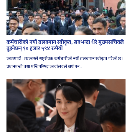
कर्मचारीको नयाँ तलबमान स्वीकृत, सबभन्दा धेरै मुख्यसचिवले
बुझ्नेछन् ९० हजार ५९४ रुपैयाँ
काठमाडौं। सरकारले राष्ट्रसेवक कर्मचारीको नयाँ तलबमान स्वीकृत गरेको छ।
प्रधानमन्त्री तथा मन्त्रिपरिषद् कार्यालयले अर्थ मन...