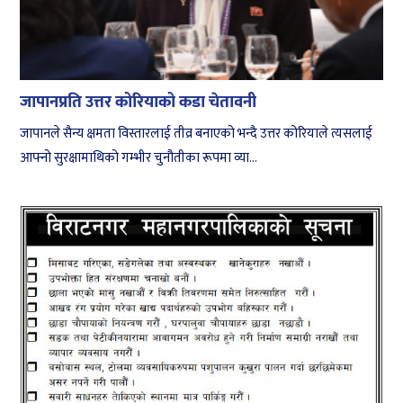
जापानप्रति उत्तर कोरियाको कडा चेतावनी
जापानले सैन्य क्षमता विस्तारलाई तीव्र बनाएको भन्दै उत्तर कोरियाले त्यसलाई
आफ्नो सुरक्षामाथिको गम्भीर चुनौतीका रूपमा व्या...