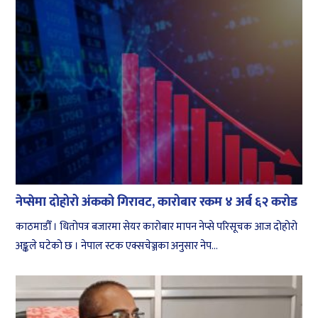
नेप्सेमा दोहोरो अंकको गिरावट, कारोबार रकम ४ अर्ब ६२ करोड
काठमाडौँ । धितोपत्र बजारमा सेयर कारोबार मापन नेप्से परिसूचक आज दोहोरो
अङ्कले घटेको छ । नेपाल स्टक एक्सचेञ्जका अनुसार नेप...