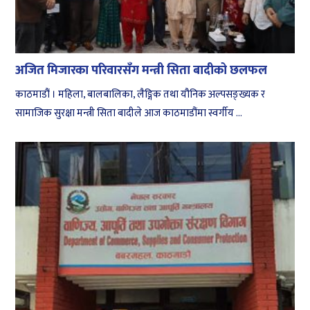
अजित मिजारका परिवारसँग मन्त्री सिता बादीको छलफल
काठमाडौं । महिला, बालबालिका, लैङ्गिक तथा यौनिक अल्पसङ्ख्यक र
सामाजिक सुरक्षा मन्त्री सिता बादीले आज काठमाडौंमा स्वर्गीय ...