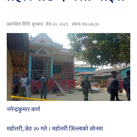
प्रकाशित मिति:
बुधबार, जेठ २०, २०८३
समय: १७:०७:३०
नगेन्द्रकुमार कर्ण
महोत्तरी, जेठ २० गते । महोत्तरी जिल्लाको सोनमा