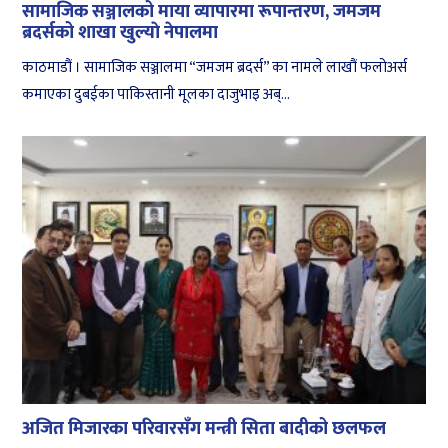
सामाजिक सञ्जालको माया व्यापारमा रूपान्तरण, जमजम
ब्रदर्सको शाखा खुल्याे नेपालमा
काठमाडौं । सामाजिक सञ्जालमा “जमजम ब्रदर्स” का नामले लाखौं फलोअर्स
कमाएका दुबईका पाकिस्तानी मूलका दाजुभाइ अब्...
अजित मिजारका परिवारसँग मन्त्री सिता बादीको छलफल