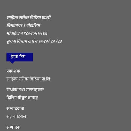
साहित्य सरोवर मिडिया प्रा.ली
विराटनगर १ पोखरिया
मोवाईल न ९८०२०५५५६६
सुचना विभाग दर्ता न ५१२२/ ८२ /८३
हाम्रो टिम
प्रकाशक
साहित्य सरोवर मिडिया प्रा.लि
संरक्षक तथा सल्लाहकार
दिलिप योञ्जन तामाङ्ग
सम्वाददाता
रन्जु कोईराला
सम्पादक